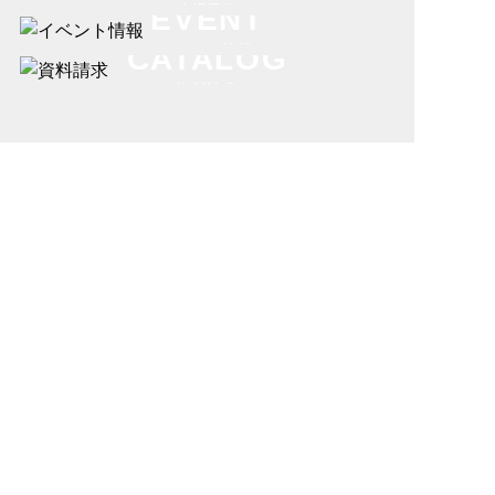
来場予約
EVENT
イベント情報
CATALOG
資料請求
〒444-0815 愛知県岡崎市羽根町陣場300
TEL 0564-83-5455／FAX 0564-83-5456
営業時間 10:00 - 17:00 火・水定休
HOME
コンセプト