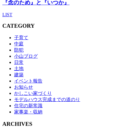
『念のため』と『いつか』
LIST
CATEGORY
子育て
中庭
防犯
小山ブログ
日常
土地
建築
イベント報告
お知らせ
かしこい家づくり
モデルハウス完成までの道のり
住宅の新常識
家事楽・収納
ARCHIVES