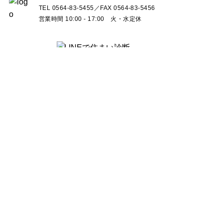
TEL 0564-83-5455／FAX 0564-83-5456
営業時間 10:00 - 17:00 火・水定休
HOME
コンセプト
SIMPLE is…
が叶えるデザイン
SIMPLE is…
が叶える性能
SIMPLE is…
が叶えるメンテナンス
施工実績
イベント
モデルハウス・ショールーム
会社情報